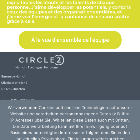
exploitables les atouts et les talents de chaque
personne. J’aime développer les potentiels, y compris
ceux des équipes et des organisations entières, et
j’aime voir l’énergie et la confiance de chacun croître
grâce à cela.
À la vue d'ensemble de l'équipe
Munich · Tuebingen · Heilbronn
Bureau de Munich:
Offenbachstraße 47
D-81245 München
Tel. +49 89 – 209 848 10
Courriel:
info@circle2.de
Wir verwenden Cookies und ähnliche Technologien auf unserer
Website und verarbeiten personenbezogene Daten (z.B. Ihre
IP-Adresse) über Sie. Wir teilen diese Daten auch mit Dritten.
Die Datenverarbeitung kann mit Ihrer Einwilligung oder auf
Basis eines berechtigten Interesses erfolgen, dem Sie in den
individuellen Privatsphäre-Einstellungen widersprechen