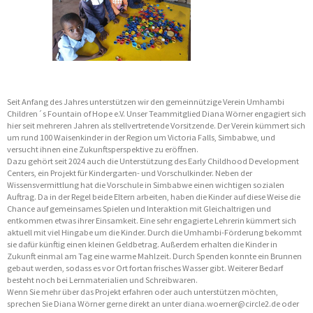
Seit Anfang des Jahres unterstützen wir den gemeinnützige Verein Umhambi
Children´s Fountain of Hope e.V. Unser Teammitglied Diana Wörner engagiert sich
hier seit mehreren Jahren als stellvertretende Vorsitzende. Der Verein kümmert sich
um rund 100 Waisenkinder in der Region um Victoria Falls, Simbabwe, und
versucht ihnen eine Zukunftsperspektive zu eröffnen.
Dazu gehört seit 2024 auch die Unterstützung des Early Childhood Development
Centers, ein Projekt für Kindergarten- und Vorschulkinder. Neben der
Wissensvermittlung hat die Vorschule in Simbabwe einen wichtigen sozialen
Auftrag. Da in der Regel beide Eltern arbeiten, haben die Kinder auf diese Weise die
Chance auf gemeinsames Spielen und Interaktion mit Gleichaltrigen und
entkommen etwas ihrer Einsamkeit. Eine sehr engagierte Lehrerin kümmert sich
aktuell mit viel Hingabe um die Kinder. Durch die Umhambi-Förderung bekommt
sie dafür künftig einen kleinen Geldbetrag. Außerdem erhalten die Kinder in
Zukunft einmal am Tag eine warme Mahlzeit. Durch Spenden konnte ein Brunnen
gebaut werden, sodass es vor Ort fortan frisches Wasser gibt. Weiterer Bedarf
besteht noch bei Lernmaterialien und Schreibwaren.
Wenn Sie mehr über das Projekt erfahren oder auch unterstützen möchten,
sprechen Sie Diana Wörner gerne direkt an unter diana.woerner@circle2.de oder