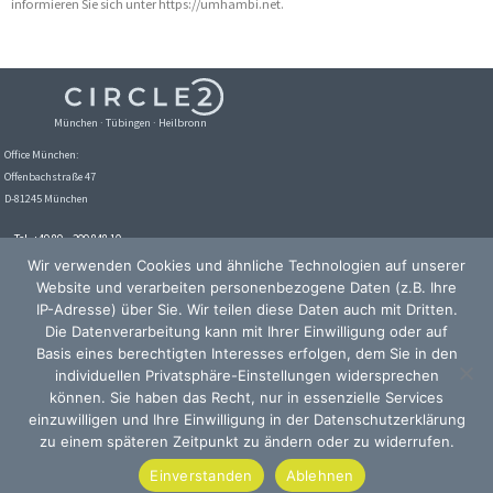
informieren Sie sich unter https://umhambi.net.
München · Tübingen · Heilbronn
Office München:
Offenbachstraße 47
D-81245 München
Tel. +49 89 – 209 848 10
Email:
info@circle2.de
Wir verwenden Cookies und ähnliche Technologien auf unserer
Website und verarbeiten personenbezogene Daten (z.B. Ihre
IP-Adresse) über Sie. Wir teilen diese Daten auch mit Dritten.
Die Datenverarbeitung kann mit Ihrer Einwilligung oder auf
Basis eines berechtigten Interesses erfolgen, dem Sie in den
individuellen Privatsphäre-Einstellungen widersprechen
können. Sie haben das Recht, nur in essenzielle Services
einzuwilligen und Ihre Einwilligung in der Datenschutzerklärung
zu einem späteren Zeitpunkt zu ändern oder zu widerrufen.
Kontakt
Impressum
Datenschutz
Einverstanden
Ablehnen